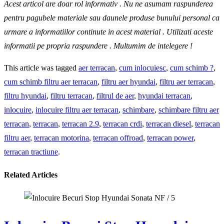
Acest articol are doar rol informativ . Nu ne asumam raspunderea
pentru pagubele materiale sau daunele produse bunului personal ca
urmare a informatiilor continute in acest material . Utilizati aceste
informatii pe propria raspundere .
Multumim de intelegere !
This article was tagged
aer terracan
,
cum inlocuiesc
,
cum schimb ?
,
cum schimb filtru aer terracan
,
filtru aer hyundai
,
filtru aer terracan
,
filtru hyundai
,
filtru terracan
,
filtrul de aer
,
hyundai terracan
,
inlocuire
,
inlocuire filtru aer terracan
,
schimbare
,
schimbare filtru aer
terracan
,
terracan
,
terracan 2.9
,
terracan crdi
,
terracan diesel
,
terracan
filtru aer
,
terracan motorina
,
terracan offroad
,
terracan power
,
terracan tractiune
.
Related Articles