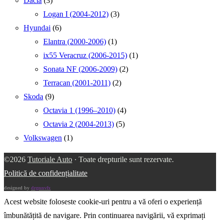
Dacia
(3)
Logan I (2004-2012)
(3)
Hyundai
(6)
Elantra (2000-2006)
(1)
ix55 Veracruz (2006-2015)
(1)
Sonata NF (2006-2009)
(2)
Terracan (2001-2011)
(2)
Skoda
(9)
Octavia 1 (1996–2010)
(4)
Octavia 2 (2004-2013)
(5)
Volkswagen
(1)
©2026
Tutoriale Auto
· Toate drepturile sunt rezervate.
Politică de confidențialitate
designed by
drgnnvfx
Acest website foloseste cookie-uri pentru a vă oferi o experiență
îmbunătățită de navigare. Prin continuarea navigării, vă exprimați