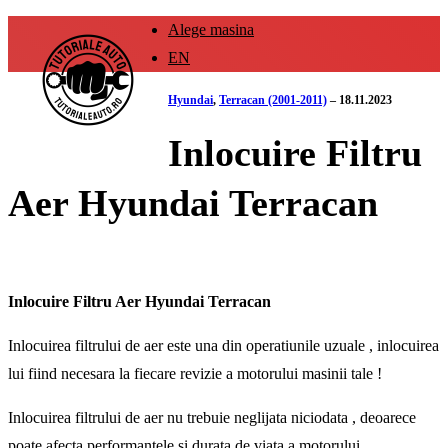
Alege masina
EN
Hyundai
,
Terracan (2001-2011)
–
18.11.2023
Inlocuire Filtru
Aer Hyundai Terracan
Inlocuire Filtru Aer Hyundai Terracan
Inlocuirea filtrului de aer este una din operatiunile uzuale , inlocuirea
lui fiind necesara la fiecare revizie a motorului masinii tale !
Inlocuirea filtrului de aer nu trebuie neglijata niciodata , deoarece
poate afecta performantele si durata de viata a motorului .