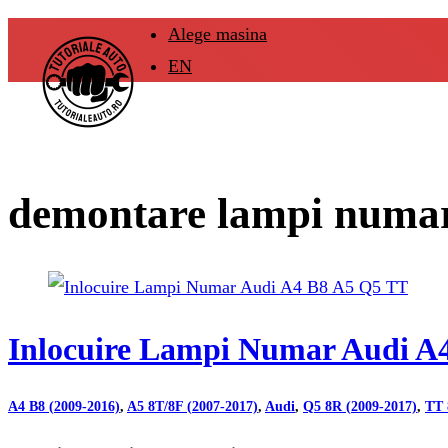
Alege masina
EN
demontare lampi numar
Inlocuire Lampi Numar Audi A
A4 B8 (2009-2016)
,
A5 8T/8F (2007-2017)
,
Audi
,
Q5 8R (2009-2017)
,
TT 