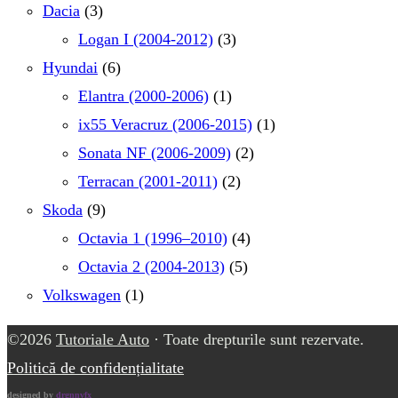
Dacia
(3)
Logan I (2004-2012)
(3)
Hyundai
(6)
Elantra (2000-2006)
(1)
ix55 Veracruz (2006-2015)
(1)
Sonata NF (2006-2009)
(2)
Terracan (2001-2011)
(2)
Skoda
(9)
Octavia 1 (1996–2010)
(4)
Octavia 2 (2004-2013)
(5)
Volkswagen
(1)
©2026
Tutoriale Auto
· Toate drepturile sunt rezervate.
Politică de confidențialitate
designed by
drgnnvfx