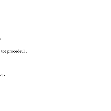
 .
 tot procedeul .
l :