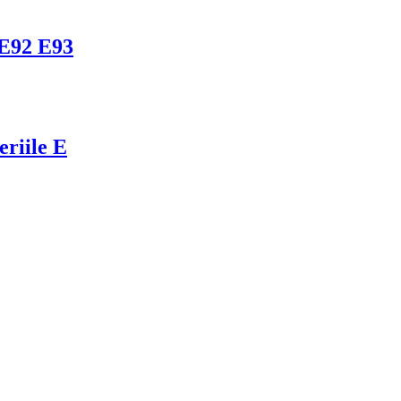
E92 E93
riile E